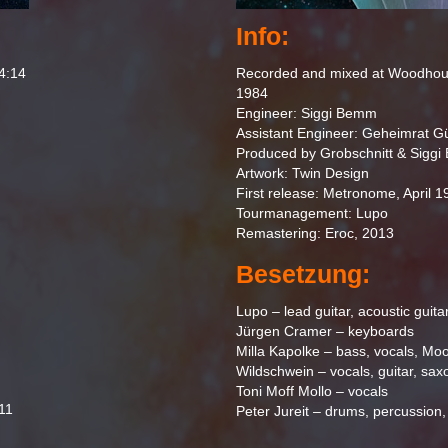
Info:
4:14
Recorded and mixed at Woodhous
1984
Engineer: Siggi Bemm
Assistant Engineer: Geheimrat G
Produced by Grobschnitt & Sigg
Artwork: Twin Design
First release: Metronome, April 1
Tourmanagement: Lupo
Remastering: Eroc, 2013
Besetzung:
Lupo – lead guitar, acoustic gui
Jürgen Cramer – keyboards
Milla Kapolke – bass, vocals, Mo
Wildschwein – vocals, guitar, sa
Toni Moff Mollo – vocals
:11
Peter Jureit – drums, percussion