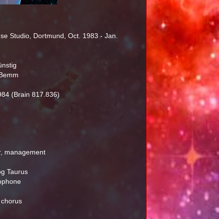
e Studio, Dortmund, Oct. 1983 - Jan.
ünstig
i Bemm
984 (Brain 817.836)
tar, management
og Taurus
xophone
, chorus