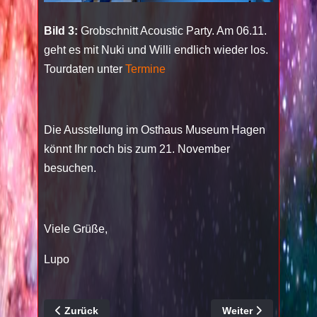
Bild 3:
Grobschnitt Acoustic Party. Am 06.11.
geht es mit Nuki und Willi endlich wieder los.
Tourdaten unter
Termine
Die Ausstellung im Osthaus Museum Hagen
könnt Ihr noch bis zum 21. November
besuchen.
Viele Grüße,
Lupo
Vorheriger Beitrag: Grobschnitt Fantreffen am 30.10.2
Nächster Beitrag: G
Zurück
Weiter