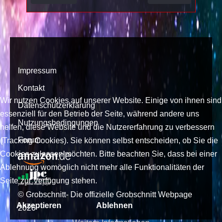
Impressum
Kontakt
Wir nutzen Cookies auf unserer Website. Einige von ihnen sind
Datenschutzerklärung
essenziell für den Betrieb der Seite, während andere uns
Nutzungsbedingungen
helfen, diese Website und die Nutzererfahrung zu verbessern
Forum
(Tracking Cookies). Sie können selbst entscheiden, ob Sie die
Cookies zulassen möchten. Bitte beachten Sie, dass bei einer
Ablehnung womöglich nicht mehr alle Funktionalitäten der
Seite zur Verfügung stehen.
© Grobschnitt- Die offizielle Grobschnitt Webpage
Akzeptieren
Ablehnen
2026