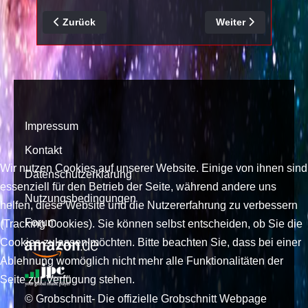
Vorheriger Beitrag: Grobschnitt Jumbo Record Store D
Nächster Beitrag: Gr
Zurück
Weiter
Impressum
Kontakt
Wir nutzen Cookies auf unserer Website. Einige von ihnen sind
Datenschutzerklärung
essenziell für den Betrieb der Seite, während andere uns
Nutzungsbedingungen
helfen, diese Website und die Nutzererfahrung zu verbessern
Forum
(Tracking Cookies). Sie können selbst entscheiden, ob Sie die
Cookies zulassen möchten. Bitte beachten Sie, dass bei einer
Ablehnung womöglich nicht mehr alle Funktionalitäten der
Seite zur Verfügung stehen.
© Grobschnitt- Die offizielle Grobschnitt Webpage